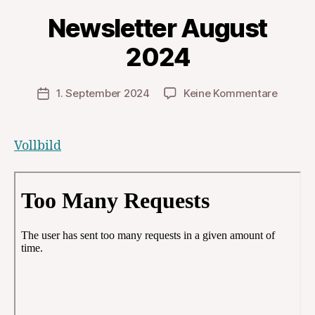
Newsletter August
2024
zu
1. September 2024
Keine Kommentare
Veröffentlichungsdatum
Newsle
August
2024
Vollbild
Zum PDF-Inhalt springen