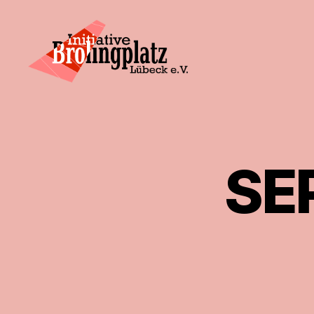
Initiative
Brolingplatz
Lübeck
e.V.
SE