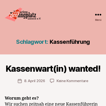
Menü
Initiative
Brolingplatz
Lübeck
e.V.
Schlagwort:
Kassenführung
Kassenwart(in) wanted!
zu
8. April 2026
Keine Kommentare
Veröffentlichungsdatum
Kassenwart
wanted!
Worum geht es?
Wir suchen zeitnah eine neue Kassenführerin