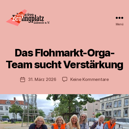
Menü
Initiative
Brolingplatz
Lübeck
e.V.
Das Flohmarkt-Orga-
Team sucht Verstärkung
zu
31. März 2026
Keine Kommentare
Veröffentlichungsdatum
Das
Flohmarkt
Orga-
Team
sucht
Verstärk